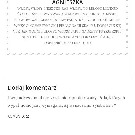
AGNIESZKA
WŁOSY, WŁOSY I JESZCZE RAZ WŁOSY. TO MIŁOŚĆ MOJEGO
ŻYCIA. JEŻELI I WY ZWARIOWAŁYŚCIE NA PUNKCIE SWOJEJ
FRYZURY, ZAPRASZAM DO CZYTANIA. NA BLOGU ZNAJDZIECIE
WPISY O KOSMETYKACH I PIELĘGNACJI SKALPU. DOWIECIE SIĘ
TEŻ, JAK MODNIE UŁOŻYĆ WŁOSY, JAKIE GADŻETY FRYZJERSKIE
SĄ NA TOPIE I JAKICH WŁOSOWYCH GRZESZKÓW NIE
POPEŁNIĆ. MIŁEJ LEKTURY!
Dodaj komentarz
Twój adres email nie zostanie opublikowany.
Pola, których
wypełnienie jest wymagane, są oznaczone symbolem
*
KOMENTARZ