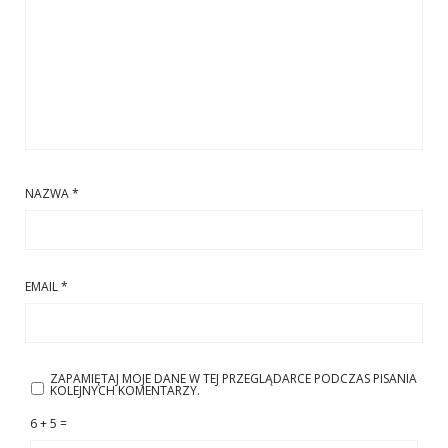
NAZWA
*
EMAIL
*
ZAPAMIĘTAJ MOJE DANE W TEJ PRZEGLĄDARCE PODCZAS PISANIA
KOLEJNYCH KOMENTARZY.
6 + 5 =