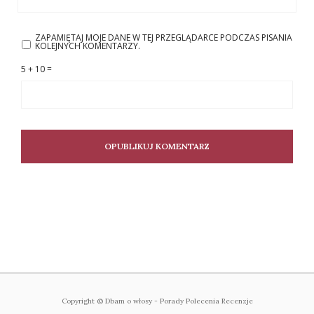
ZAPAMIĘTAJ MOJE DANE W TEJ PRZEGLĄDARCE PODCZAS PISANIA
KOLEJNYCH KOMENTARZY.
5 + 10 =
Copyright © Dbam o włosy - Porady Polecenia Recenzje