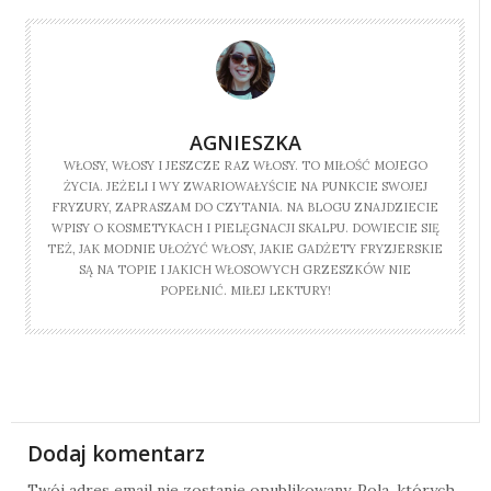
AGNIESZKA
WŁOSY, WŁOSY I JESZCZE RAZ WŁOSY. TO MIŁOŚĆ MOJEGO
ŻYCIA. JEŻELI I WY ZWARIOWAŁYŚCIE NA PUNKCIE SWOJEJ
FRYZURY, ZAPRASZAM DO CZYTANIA. NA BLOGU ZNAJDZIECIE
WPISY O KOSMETYKACH I PIELĘGNACJI SKALPU. DOWIECIE SIĘ
TEŻ, JAK MODNIE UŁOŻYĆ WŁOSY, JAKIE GADŻETY FRYZJERSKIE
SĄ NA TOPIE I JAKICH WŁOSOWYCH GRZESZKÓW NIE
POPEŁNIĆ. MIŁEJ LEKTURY!
Dodaj komentarz
Twój adres email nie zostanie opublikowany.
Pola, których