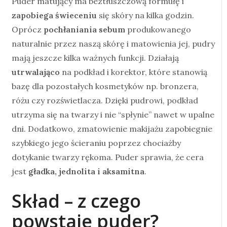
Puder matujący ma beztłuszczową formułę i
zapobiega świeceniu
się skóry na kilka godzin.
Oprócz
pochłaniania sebum
produkowanego
naturalnie przez naszą skórę i matowienia jej, pudry
mają jeszcze kilka ważnych funkcji. Działają
utrwalająco
na podkład i korektor, które stanowią
bazę dla pozostałych kosmetyków np. bronzera,
różu czy rozświetlacza. Dzięki pudrowi, podkład
utrzyma się na twarzy i nie “spłynie” nawet w upalne
dni. Dodatkowo, zmatowienie makijażu zapobiegnie
szybkiego jego ścieraniu poprzez chociażby
dotykanie twarzy rękoma. Puder sprawia, że cera
jest
gładka, jednolita i aksamitna
.
Skład – z czego
powstaje puder?