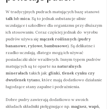
W tradycyjnych pudrach matujących bazę stanowi
talk
lub
mica
. Są to jednak substancje silnie
uczulające i szkodliwe dla organizmu przy dłuższym
ich stosowaniu. Coraz częściej jednak do wyrobu
pudrów używa się
mączek roślinnych
(
pudry
bananowe, ryżowe, bambusowe
). Są delikatne i
rzadko uczulają, dlatego mogą ich używać
posiadaczki skór wrażliwych. Innym typem pudrów
matujących są te oparte na
naturalnych
minerałach
takich jak:
glinki, tlenek cynku czy
dwutlenek tytan
u, które mają dodatkowo działanie
łagodzące stany zapalne i podrażnienia.
Dobre pudry zawierają dodatkowo w swoich
składach składniki pielęgnujące np.
magnez, wapń,