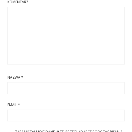
KOMENTARZ
NAZWA
*
EMAIL
*
ZAPAMIĘTAJ MOJE DANE W TEJ PRZEGLĄDARCE PODCZAS PISANIA