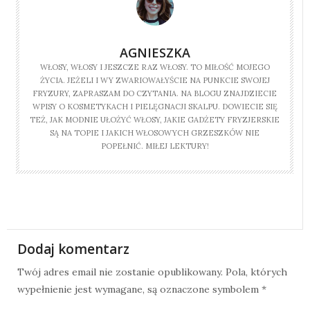
AGNIESZKA
WŁOSY, WŁOSY I JESZCZE RAZ WŁOSY. TO MIŁOŚĆ MOJEGO
ŻYCIA. JEŻELI I WY ZWARIOWAŁYŚCIE NA PUNKCIE SWOJEJ
FRYZURY, ZAPRASZAM DO CZYTANIA. NA BLOGU ZNAJDZIECIE
WPISY O KOSMETYKACH I PIELĘGNACJI SKALPU. DOWIECIE SIĘ
TEŻ, JAK MODNIE UŁOŻYĆ WŁOSY, JAKIE GADŻETY FRYZJERSKIE
SĄ NA TOPIE I JAKICH WŁOSOWYCH GRZESZKÓW NIE
POPEŁNIĆ. MIŁEJ LEKTURY!
Dodaj komentarz
Twój adres email nie zostanie opublikowany.
Pola, których
wypełnienie jest wymagane, są oznaczone symbolem
*