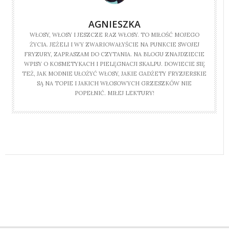
AGNIESZKA
WŁOSY, WŁOSY I JESZCZE RAZ WŁOSY. TO MIŁOŚĆ MOJEGO
ŻYCIA. JEŻELI I WY ZWARIOWAŁYŚCIE NA PUNKCIE SWOJEJ
FRYZURY, ZAPRASZAM DO CZYTANIA. NA BLOGU ZNAJDZIECIE
WPISY O KOSMETYKACH I PIELĘGNACJI SKALPU. DOWIECIE SIĘ
TEŻ, JAK MODNIE UŁOŻYĆ WŁOSY, JAKIE GADŻETY FRYZJERSKIE
SĄ NA TOPIE I JAKICH WŁOSOWYCH GRZESZKÓW NIE
POPEŁNIĆ. MIŁEJ LEKTURY!