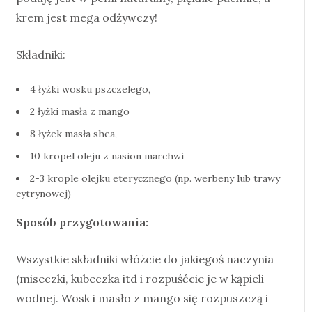
krem jest mega odżywczy!
Składniki:
4 łyżki wosku pszczelego,
2 łyżki masła z mango
8 łyżek masła shea,
10 kropel oleju z nasion marchwi
2-3 krople olejku eterycznego (np. werbeny lub trawy
cytrynowej)
Sposób przygotowania:
Wszystkie składniki włóżcie do jakiegoś naczynia
(miseczki, kubeczka itd i rozpuśćcie je w kąpieli
wodnej. Wosk i masło z mango się rozpuszczą i