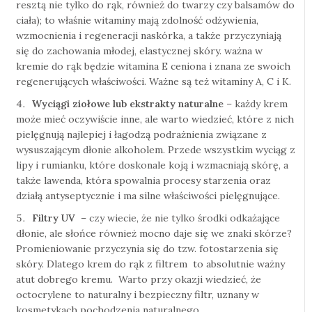
resztą nie tylko do rąk, również do twarzy czy balsamów do
ciała); to właśnie witaminy mają zdolność odżywienia,
wzmocnienia i regeneracji naskórka, a także przyczyniają
się do zachowania młodej, elastycznej skóry. ważna w
kremie do rąk będzie witamina E ceniona i znana ze swoich
regenerujących właściwości. Ważne są też witaminy A, C i K.
Wyciągi ziołowe lub ekstrakty naturalne
– każdy krem
może mieć oczywiście inne, ale warto wiedzieć, które z nich
pielęgnują najlepiej i łagodzą podrażnienia związane z
wysuszającym dłonie alkoholem. Przede wszystkim wyciąg z
lipy i rumianku, które doskonale koją i wzmacniają skórę, a
także lawenda, która spowalnia procesy starzenia oraz
działą antyseptycznie i ma silne właściwości pielęgnujące.
Filtry UV
– czy wiecie, że nie tylko środki odkażające
dłonie, ale słońce również mocno daje się we znaki skórze?
Promieniowanie przyczynia się do tzw. fotostarzenia się
skóry. Dlatego krem do rąk z filtrem to absolutnie ważny
atut dobrego kremu. Warto przy okazji wiedzieć, że
octocrylene to naturalny i bezpieczny filtr, uznany w
kosmetykach pochodzenia naturalnego.