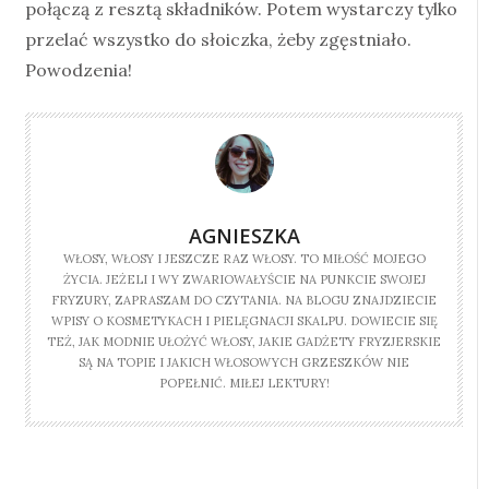
połączą z resztą składników. Potem wystarczy tylko
przelać wszystko do słoiczka, żeby zgęstniało.
Powodzenia!
AGNIESZKA
WŁOSY, WŁOSY I JESZCZE RAZ WŁOSY. TO MIŁOŚĆ MOJEGO
ŻYCIA. JEŻELI I WY ZWARIOWAŁYŚCIE NA PUNKCIE SWOJEJ
FRYZURY, ZAPRASZAM DO CZYTANIA. NA BLOGU ZNAJDZIECIE
WPISY O KOSMETYKACH I PIELĘGNACJI SKALPU. DOWIECIE SIĘ
TEŻ, JAK MODNIE UŁOŻYĆ WŁOSY, JAKIE GADŻETY FRYZJERSKIE
SĄ NA TOPIE I JAKICH WŁOSOWYCH GRZESZKÓW NIE
POPEŁNIĆ. MIŁEJ LEKTURY!