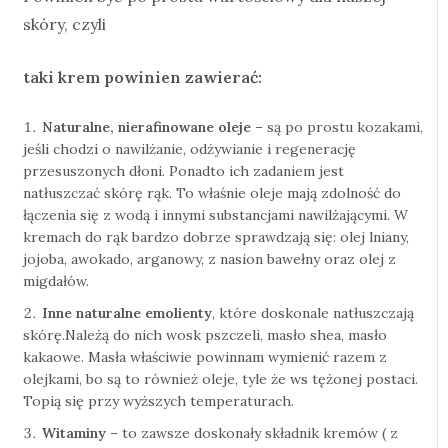
skóry, czyli
taki krem powinien zawierać:
Naturalne, nierafinowane oleje
– są po prostu kozakami,
jeśli chodzi o nawilżanie, odżywianie i regenerację
przesuszonych dłoni. Ponadto ich zadaniem jest
natłuszczać skórę rąk. To właśnie oleje mają zdolność do
łączenia się z wodą i innymi substancjami nawilżającymi. W
kremach do rąk bardzo dobrze sprawdzają się: olej lniany,
jojoba, awokado, arganowy, z nasion bawełny oraz olej z
migdałów.
Inne naturalne emolienty
, które doskonale natłuszczają
skórę.Należą do nich wosk pszczeli, masło shea, masło
kakaowe. Masła właściwie powinnam wymienić razem z
olejkami, bo są to również oleje, tyle że ws tężonej postaci.
Topią się przy wyższych temperaturach.
Witaminy
– to zawsze doskonały składnik kremów ( z