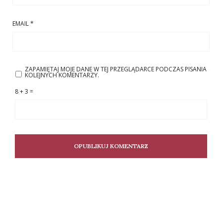
EMAIL
*
ZAPAMIĘTAJ MOJE DANE W TEJ PRZEGLĄDARCE PODCZAS PISANIA
KOLEJNYCH KOMENTARZY.
8 + 3 =